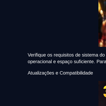
Verifique os requisitos de sistema d
operacional e espaço suficiente. Para
Atualizações e Compatibilidade