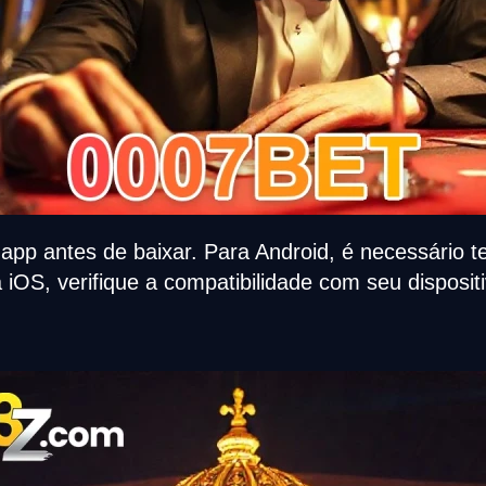
o app antes de baixar. Para Android, é necessário
 iOS, verifique a compatibilidade com seu dispositi