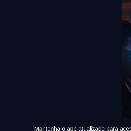
Mantenha o app atualizado para aces