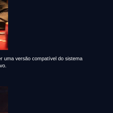
 ter uma versão compatível do sistema
vo.